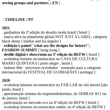
sewing groups and partners. |
EN |
/
TIMELINE | PT
2021
. ganhadora da 2ª edição do desafio moda brasil [ brasil ]
. marca ativa na plataforma global NOT JUST A LABEL, categoria
black sheep [ london and los angeles ]
.
exibição e painel ' what are the designs for future? ',
FASHION SUMMIT
[ hong kong ]
.
desfile digital e showroom na 5ª edição do BEFW
[ brasil ]
. workshop kimono reconstruction na CASA DE CULTURA
MARIO QUINTANA [ porto alegre , brasil ]
. fashion film ‘ processos revisitados ‘ nomeado para a categoria
internacional do FESTIVAL DE GUIMARÃES [ portugal ]
2020
. workshop kimono reconstruction no FAB LAB da vila itororó [são
paulo, brasil ]
. apresentação semana do empreendedorismo, do SEBRAE RJ [ rio
de janeiro, brasil ]
. participação no mercado eco na 4ª edição do BEFW [ brasil ]
. workshop kimono reconstruction online, na 4ª edição do BEFW [