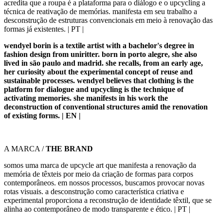
acredita que a roupa é a plataforma para o diálogo e o upcycling a
técnica de reativação de memórias. manifesta em seu trabalho a
desconstrução de estruturas convencionais em meio à renovação das
formas já existentes. | PT |
wendyel borin is a textile artist with a bachelor's degree in
fashion design from uniritter. born in porto alegre, she also
lived in são paulo and madrid. she recalls, from an early age,
her curiosity about the experimental concept of reuse and
sustainable processes. wendyel believes that clothing is the
platform for dialogue and upcycling is the technique of
activating memories. she manifests in his work the
deconstruction of conventional structures amid the renovation
of existing forms. |
EN |
A MARCA /
THE BRAND
somos uma marca de upcycle art que manifesta a renovação da
memória de têxteis por meio da criação de formas para corpos
contemporâneos. em nossos processos, buscamos provocar novas
rotas visuais. a desconstrução como característica criativa e
experimental proporciona a reconstrução de identidade têxtil, que se
alinha ao contemporâneo de modo transparente e ético. | PT |