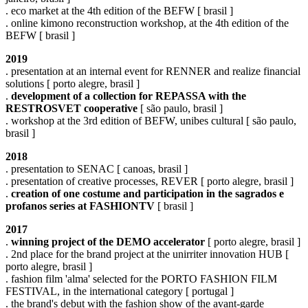
. eco market at the 4th edition of the BEFW [ brasil ]
. online kimono reconstruction workshop, at the 4th edition of the
BEFW [ brasil ]
2019
. presentation at an internal event for RENNER and realize financial
solutions [ porto alegre, brasil ]
.
development of a collection for REPASSA with the
RESTROSVET cooperative
[ são paulo, brasil ]
. workshop at the 3rd edition of BEFW, unibes cultural [ são paulo,
brasil ]
2018
. presentation to SENAC [ canoas, brasil ]
. presentation of creative processes, REVER [ porto alegre, brasil ]
.
creation of one costume and participation in the sagrados e
profanos series at FASHIONTV
[ brasil ]
2017
.
winning project of the DEMO accelerator
[ porto alegre, brasil ]
. 2nd place for the brand project at the unirriter innovation HUB [
porto alegre, brasil ]
. fashion film 'alma' selected for the PORTO FASHION FILM
FESTIVAL, in the international category [ portugal ]
. the brand's debut with the fashion show of the avant-garde