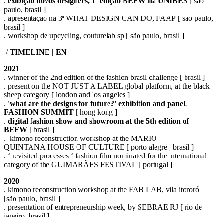
.
exibição novos designers, 1ª edição BEFW na UNIBES
[ são
paulo, brasil ]
. apresentação na 3ª WHAT DESIGN CAN DO, FAAP [ são paulo,
brasil ]
. workshop de upcycling, couturelab sp [ são paulo, brasil ]
/
TIMELINE | EN
2021
. winner of the 2nd edition of the fashion brasil challenge [ brasil ]
. present on the NOT JUST A LABEL global platform, at the black
sheep category [ london and los angeles ]
.
'what are the designs for future?' exhibition and panel,
FASHION SUMMIT
[ hong kong ]
.
digital fashion show and showroom at the 5th edition of
BEFW
[ brasil ]
. kimono reconstruction workshop at the MARIO
QUINTANA HOUSE OF CULTURE [ porto alegre , brasil ]
. ‘ revisited processes ‘ fashion film nominated for the international
category of the GUIMARÃES FESTIVAL [ portugal ]
2020
. kimono reconstruction workshop at the FAB LAB, vila itororó
[são paulo, brasil ]
. presentation of entrepreneurship week, by SEBRAE RJ [ rio de
janeiro, brasil ]